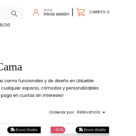
Hola,
CARRITO: 0
Inicia sesión
BLOG
 Cama
s cama funcionales y de diseño en LMueble.
 cualquier espacio, cómodos y personalizables.
paga en cuotas sin intereses!

Relevancia
Ordenar por:
Envio Gratis
-50%
Envio Gratis