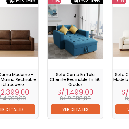
Envio Gratis
-50%
Envio Gratis
-50%
Cama Moderno -
Sofá Cama En Tela
Sofá 
Marina Reclinable
Chenille Reclinable En 180
Modelo 
n Ultracuero
Grados
ecio
Precio
Precio
Precio
Pr
 2.399,00
S/ 1.499,00
S/
base
base
/ 4.798,00
S/ 2.998,00
S
ER DETALLES
VER DETALLES