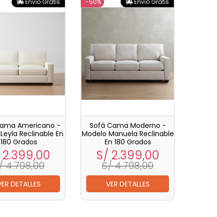
Envio Gratis
-50%
Envio Gratis
Cama Americano -
Sofá Cama Moderno -
Leyla Reclinable En
Modelo Manuela Reclinable
180 Grados
En 180 Grados
ecio
Precio
Precio
Precio
 2.399,00
S/ 2.399,00
base
base
/ 4.798,00
S/ 4.798,00
VER DETALLES
VER DETALLES