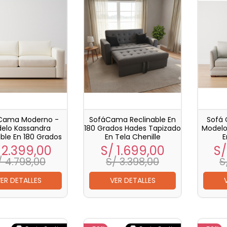
Cama Moderno -
SofáCama Reclinable En
Sofá
elo Kassandra
180 Grados Hades Tapizado
Modelo 
able En 180 Grados
En Tela Chenille
E
ecio
Precio
Precio
Precio
Pr
 2.399,00
S/ 1.699,00
S/
base
base
/ 4.798,00
S/ 3.398,00
S
ER DETALLES
VER DETALLES