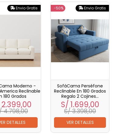
Envio Gratis
-50%
Envio Gratis
 Cama Moderno -
SofáCama Perséfone
America Reclinable
Reclinable En 180 Grados
n 180 Grados
Regalo 2 Cojines...
ecio
Precio
Precio
Precio
 2.399,00
S/ 1.699,00
base
base
/ 4.798,00
S/ 3.398,00
VER DETALLES
VER DETALLES