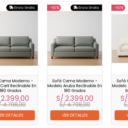
Envio Gratis
-50%
Envio Gratis
-50%
Cama Moderno -
Sofá Cama Moderno -
Sofá
Carli Reclinable En
Modelo Aruba Reclinable En
Modelo 
180 Grados
180 Grados
E
ecio
Precio
Precio
Precio
Pr
 2.399,00
S/ 2.399,00
S/
base
base
/ 4.798,00
S/ 4.798,00
S
ER DETALLES
VER DETALLES