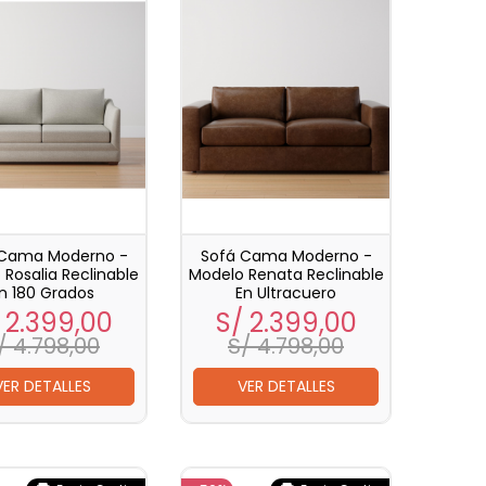
 Cama Moderno -
Sofá Cama Moderno -
Rosalia Reclinable
Modelo Renata Reclinable
n 180 Grados
En Ultracuero
ecio
Precio
Precio
Precio
 2.399,00
S/ 2.399,00
base
base
/ 4.798,00
S/ 4.798,00
VER DETALLES
VER DETALLES