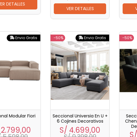
ER DETALLES
VER DETALLES
Envio Gratis
-50%
Envio Gratis
-50%
nal Modular Fiori
Seccional Universia En U +
Secci
6 Cojines Decorativos
Cheni
De
ecio
Precio
Precio
Precio
 2.799,00
S/ 4.699,00
Pr
S/
base
base
/ 5.598,00
S/ 9.398,00