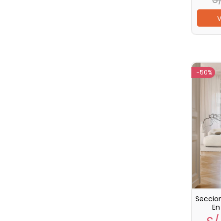
V
-50%
Seccion
En