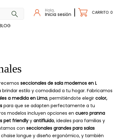
Hola,
CARRITO: 0
Inicia sesión
BLOG
nales
ofrecemos
seccionales de sala modernos en L
 brindar estilo y comodidad a tu hogar. Fabricamos
ales a medida en Lima
, permitiéndote elegir
color,
s
para que se adapten perfectamente a tu
tros modelos incluyen opciones en
cuero pranna
s pet friendly
y
antifluido
, ideales para familias y
ntamos con
seccionales grandes para salas
n chaise longue y diseño ergonómico, y también