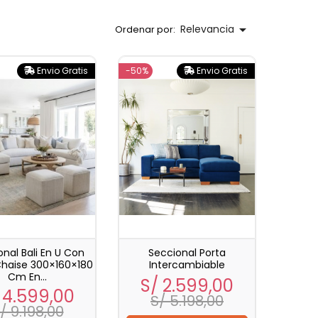
compactos para departamentos. Además, todos
onales personalizados
cuentan con
envío gratis en

Relevancia
Ordenar por:
amiento hasta 6 meses sin intereses
.
Envio Gratis
-50%
Envio Gratis
nal Bali En U Con
Seccional Porta
Chaise 300×160×180
Intercambiable
Cm En...
Precio
Precio
S/ 2.599,00
ecio
Precio
 4.599,00
base
S/ 5.198,00
base
/ 9.198,00