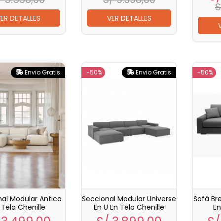
S
ER DETALLES
VER DETALLES
Envio Gratis
-50%
Envio Gratis
-50%
al Modular Antica
Seccional Modular Universe
Sofá Br
 Tela Chenille
En U En Tela Chenille
En