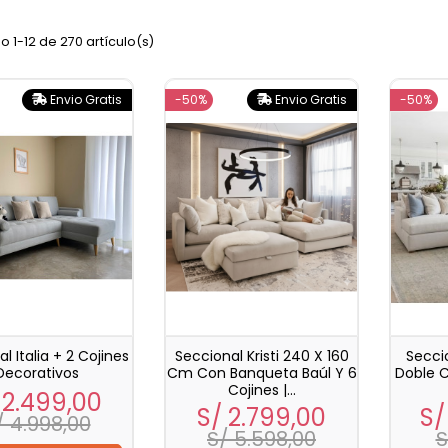
con modelos 
nuestros
secci
 1-12 de 270 artículo(s)
Lima
y
financi
Envio Gratis
-50%
Envio Gratis
-50%
l Italia + 2 Cojines
Seccional Kristi 240 X 160
Seccio
Decorativos
Cm Con Banqueta Baúl Y 6
Doble 
Cojines |...
ecio
Precio
 2.499,00
Precio
Precio
Pr
S/ 2.799,00
S/
base
/ 4.998,00
base
S/ 5.598,00
S