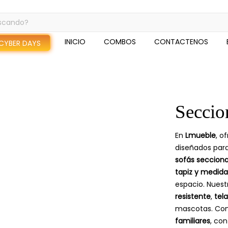
INICIO
COMBOS
CONTACTENOS
CYBER DAYS
Seccio
En
Lmueble
, 
diseñados para
sofás seccion
tapiz y medida
espacio. Nues
resistente
,
tela
mascotas. Co
familiares
, co