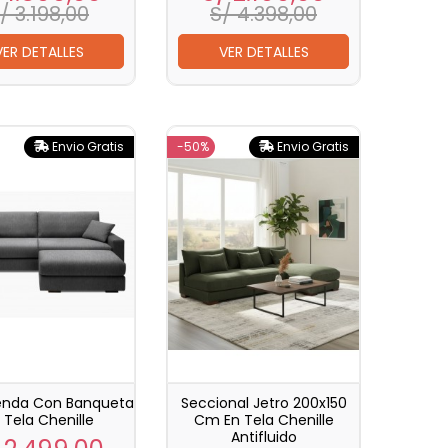
base
base
/ 3.198,00
S/ 4.398,00
VER DETALLES
VER DETALLES
Envio Gratis
-50%
Envio Gratis
enda Con Banqueta
Seccional Jetro 200x150
 Tela Chenille
Cm En Tela Chenille
Antifluido