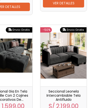
VER DETALLES
VER DETALLES
Envio Gratis
-50%
Envio Gratis
onal Gia En Tela
Seccional Leonela
lle Con 2 Cojines
Intercambiable Tela
corativos De...
Antifluido
ecio
Precio
Precio
Precio
 1.599,00
S/ 2.199,00