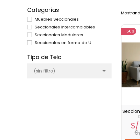
Categorías
Mostrando
Muebles Seccionales
Seccionales Intercambiables
-50%
Seccionales Modulares
Seccionales en forma de U
Tipo de Tela

(sin filtro)
Secciona
Pr
S/
S