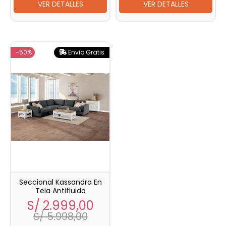
VER DETALLES
VER DETALLES
-50%
Envio Gratis
Seccional Kassandra En
Tela Antifluido
Precio
Precio
S/ 2.999,00
base
S/ 5.998,00