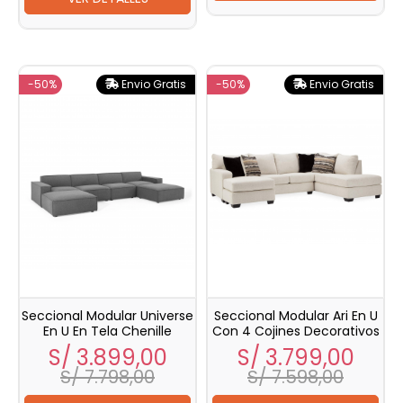
-50%
Envio Gratis
-50%
Envio Gratis
Seccional Modular Universe
Seccional Modular Ari En U
En U En Tela Chenille
Con 4 Cojines Decorativos
Precio
Precio
Precio
Prec
S/ 3.899,00
S/ 3.799,00
base
bas
S/ 7.798,00
S/ 7.598,00