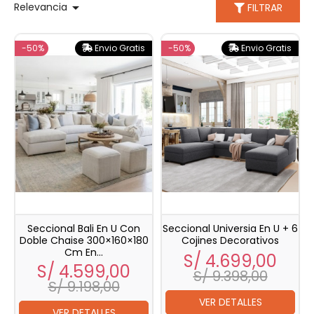

Relevancia
FILTRAR
-50%
Envio Gratis
-50%
Envio Gratis
Seccional Bali En U Con
Seccional Universia En U + 6
Doble Chaise 300×160×180
Cojines Decorativos
Cm En...
Precio
Prec
S/ 4.699,00
Precio
Precio
S/ 4.599,00
bas
S/ 9.398,00
base
S/ 9.198,00
VER DETALLES
VER DETALLES