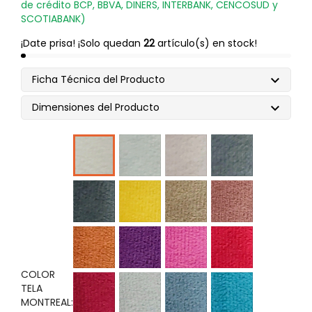
de crédito BCP, BBVA, DINERS, INTERBANK, CENCOSUD y
SCOTIABANK)
¡Date prisa! ¡Solo quedan
22
artículo(s) en stock!
Ficha Técnica del Producto

Dimensiones del Producto

HLR-
HLR-
HLR-
HLR-
3
7
15
1
HLR-
HLR-
HLR-
HLR-
18
20
31
34
HLR-
HLR-
HLR-
HLR-
35
43
45
49
COLOR
HLR-
HLR-
HLR-
HLR-
TELA
50
56
58
62
MONTREAL: