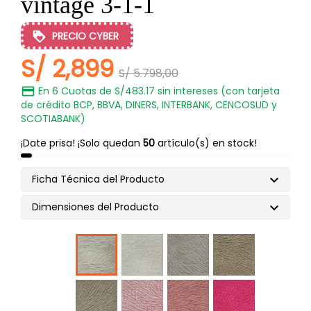
vintage 3-1-1
PRECIO CYBER
S/ 2,899
S/ 5.798,00
En 6 Cuotas de S/483.17 sin intereses (con tarjeta
de crédito BCP, BBVA, DINERS, INTERBANK, CENCOSUD y
SCOTIABANK)
¡Date prisa! ¡Solo quedan
50
artículo(s) en stock!
Ficha Técnica del Producto

Dimensiones del Producto

Ivori
Camel
Camel
beige
Claro
Oscuro
Castaña
Rosado
Palo
fucsia
Rosa