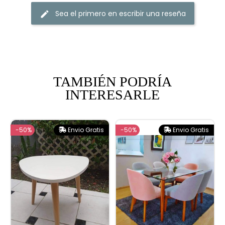
Sea el primero en escribir una reseña
edit
TAMBIÉN PODRÍA
INTERESARLE
-50%
Envio Gratis
-50%
Envio Gratis