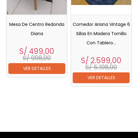
Mesa De Centro Redonda
Comedor Ariana Vintage 6
Diana
Sillas En Madera Tornillo
Con Tablero...
Precio
Precio
S/ 499,00
base
S/ 998,00
Precio
Prec
S/ 2.599,00
bas
S/ 5.198,00
VER DETALLES
VER DETALLES