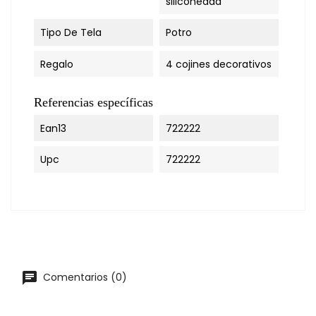
siliconeada
Tipo De Tela
Potro
Regalo
4 cojines decorativos
Referencias específicas
Ean13
722222
Upc
722222
chat
Comentarios (0)