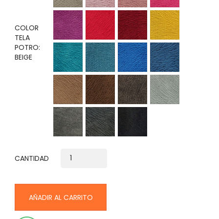
violeta
Rojo
Vino
Amarillo
COLOR
TELA
POTRO:
Verde
cobalto
Azul
Azul
BEIGE
Jade
marino
acero
Tabaco
Marrón
Moro
Plata
Gris
Plomo
Negro
rata
CANTIDAD
AÑADIR AL CARRITO