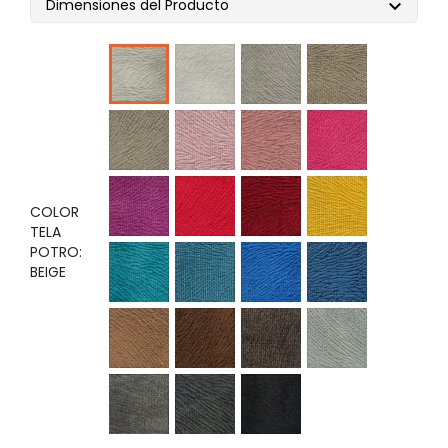
Dimensiones del Producto

Ivori
Camel
Camel
beige
Claro
Oscuro
Castaña
Rosado
Palo
fucsia
Rosa
violeta
Rojo
Vino
Amarillo
COLOR
TELA
POTRO:
Verde
cobalto
Azul
Azul
BEIGE
Jade
marino
acero
Tabaco
Marrón
Moro
Plata
Gris
Plomo
Negro
rata