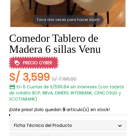
Toca dos veces para hacer zoom
Comedor Tablero de
Madera 6 sillas Venu
PRECIO CYBER
S/ 3,599
S/ 7.198,00
En 6 Cuotas de S/599.84 sin intereses (con tarjeta
de crédito BCP, BBVA, DINERS, INTERBANK, CENCOSUD y
SCOTIABANK)
¡Date prisa! ¡Solo quedan
9
artículo(s) en stock!
Ficha Técnica del Producto
