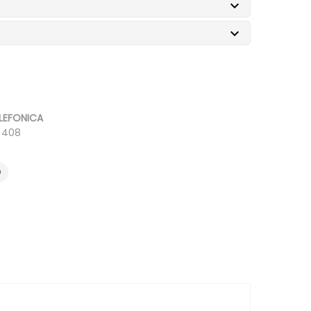


LEFONICA
0 408