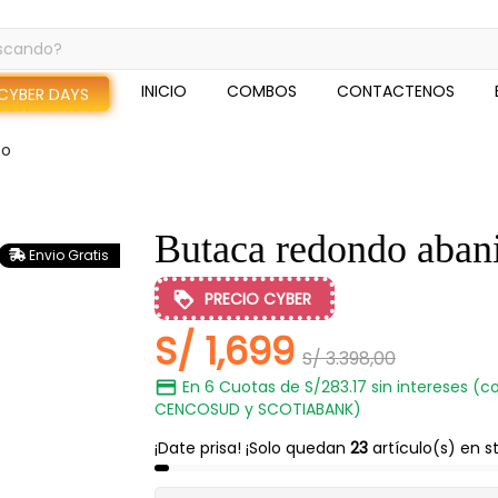
INICIO
COMBOS
CONTACTENOS
CYBER DAYS
co
Butaca redondo aban
Envio Gratis
PRECIO CYBER
S/ 1,699
S/ 3.398,00
En 6 Cuotas de S/283.17 sin intereses (co
CENCOSUD y SCOTIABANK)
¡Date prisa! ¡Solo quedan
23
artículo(s) en s