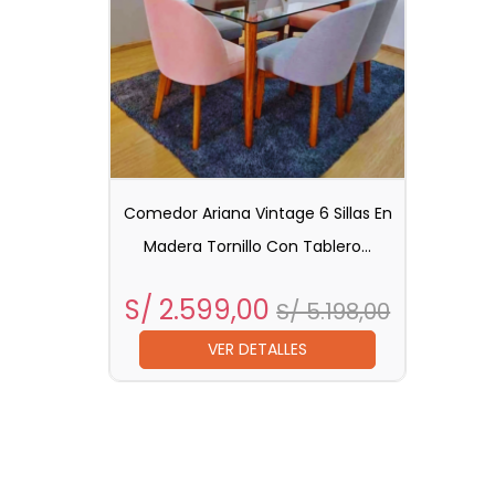
Comedor Ariana Vintage 6 Sillas En
Madera Tornillo Con Tablero...
Precio
Precio
S/ 2.599,00
S/ 5.198,00
base
VER DETALLES