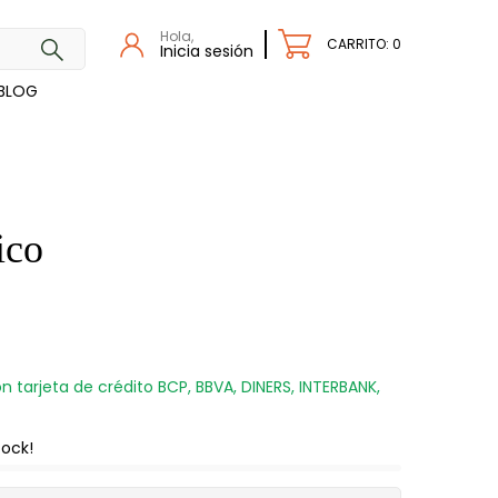
Hola,
CARRITO: 0
Inicia sesión
BLOG
ico
n tarjeta de crédito BCP, BBVA, DINERS, INTERBANK,
tock!