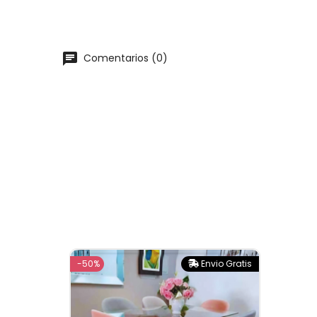
chat
Comentarios (0)
-50%
Envio Gratis