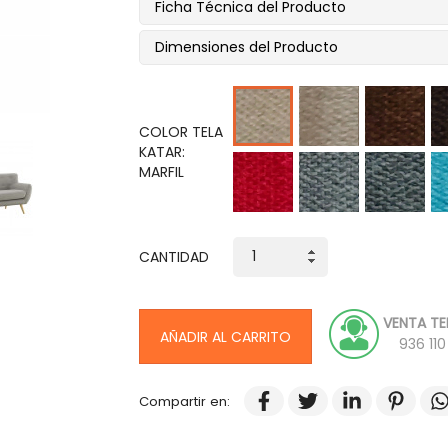
Ficha Técnica del Producto
Dimensiones del Producto
humo
marron
ca
marfil
COLOR TELA
KATAR:
rojo
plata
gris
tu
MARFIL
CANTIDAD
VENTA TE
AÑADIR AL CARRITO
936 11
Compartir en: