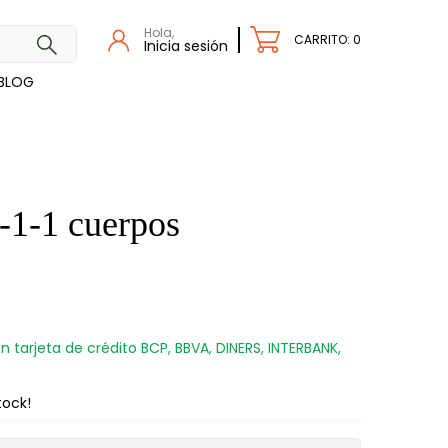
Hola,
CARRITO: 0
Inicia sesión
BLOG
3-1-1 cuerpos
n tarjeta de crédito BCP, BBVA, DINERS, INTERBANK,
tock!