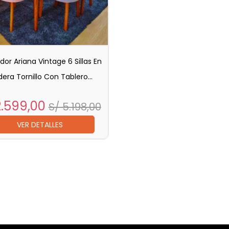
r Ariana Vintage 6 Sillas En
era Tornillo Con Tablero...
cio
Precio
2.599,00
S/ 5.198,00
base
VER DETALLES