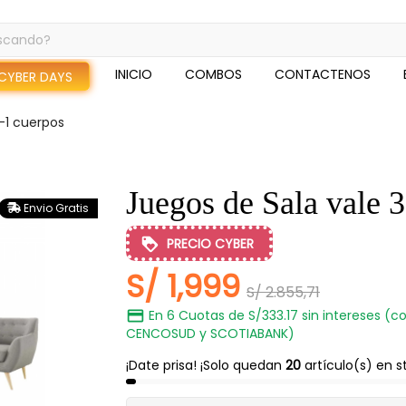
INICIO
COMBOS
CONTACTENOS
CYBER DAYS
-1 cuerpos
Juegos de Sala vale 
Envio Gratis
PRECIO CYBER
S/ 1,999
S/ 2.855,71
En 6 Cuotas de S/333.17 sin intereses (co
CENCOSUD y SCOTIABANK)
¡Date prisa! ¡Solo quedan
20
artículo(s) en s