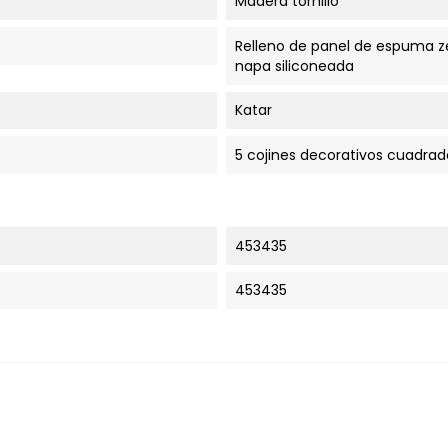
Madera tornillo
Relleno de panel de espuma z
napa siliconeada
Katar
5 cojines decorativos cuadrad
453435
453435