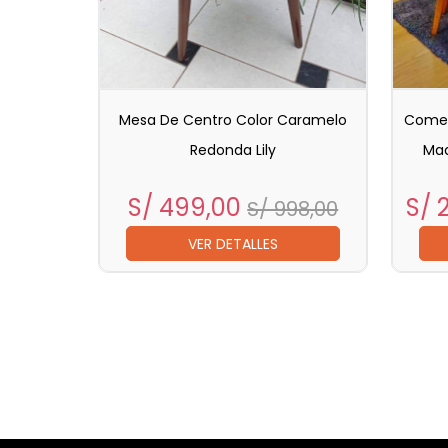
Mesa De Centro Color Caramelo
Comedo
Redonda Lily
Mad
Precio
Precio
Pre
S/ 499,00
S/ 
S/ 998,00
base
VER DETALLES