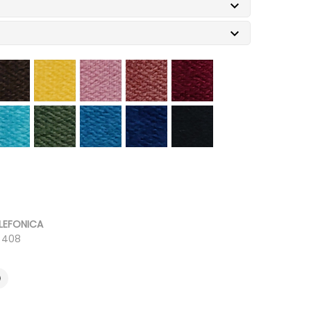


fe
amarillo
rosa
guayaba
vino
rquesa
verde
cobalto
petroleo
negro
LEFONICA
0 408