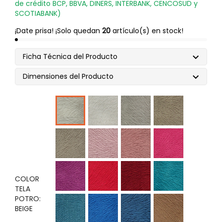
de crédito BCP, BBVA, DINERS, INTERBANK, CENCOSUD y
SCOTIABANK)
¡Date prisa! ¡Solo quedan
20
artículo(s) en stock!
Ficha Técnica del Producto

Dimensiones del Producto

Ivori
Camel
Camel
beige
Claro
Oscuro
Castaña
Rosado
Palo
fucsia
Rosa
violeta
Rojo
Vino
Verde
Jade
COLOR
TELA
POTRO:
cobalto
Azul
Azul
Tabaco
BEIGE
marino
acero