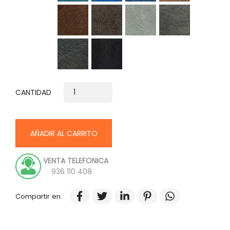
Marrón
Moro
Plata
Gris
Plomo
Negro
rata
CANTIDAD
AÑADIR AL CARRITO
VENTA TELEFONICA
936 110 408
Compartir en: