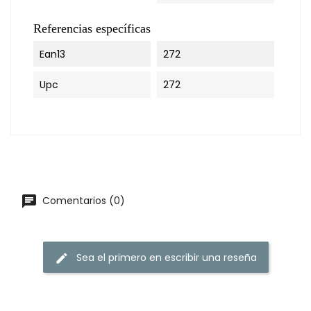
Referencias específicas
Ean13
272
Upc
272
chat
Comentarios (0)
Sea el primero en escribir una reseña
edit