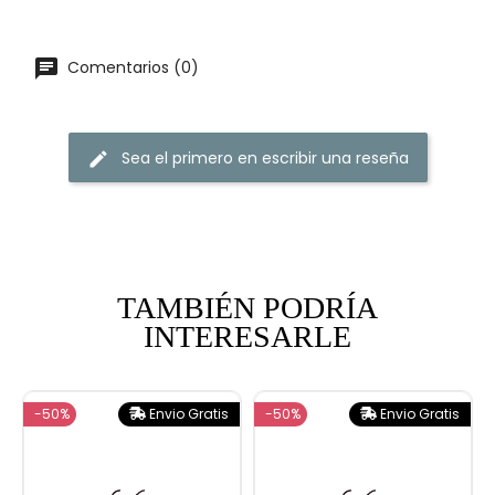
chat
Comentarios (0)
Sea el primero en escribir una reseña
edit
TAMBIÉN PODRÍA
INTERESARLE
-50%
Envio Gratis
-50%
Envio Gratis