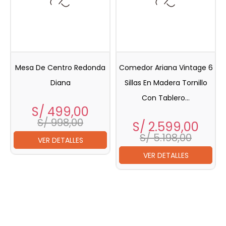
Mesa De Centro Redonda
Comedor Ariana Vintage 6
Diana
Sillas En Madera Tornillo
Con Tablero...
Precio
Precio
S/ 499,00
base
S/ 998,00
Precio
Prec
S/ 2.599,00
bas
S/ 5.198,00
VER DETALLES
VER DETALLES