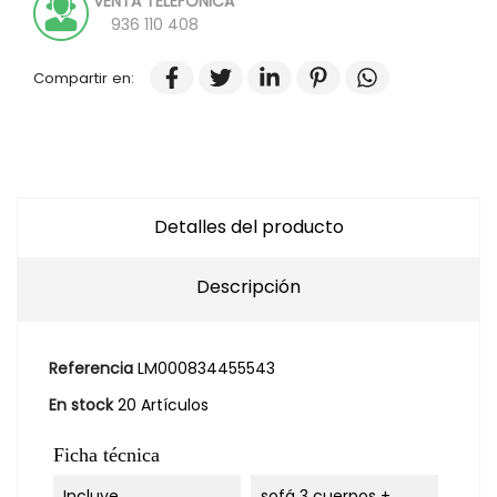
VENTA TELEFONICA
936 110 408
Compartir en:
Detalles del producto
Descripción
Referencia
LM000834455543
En stock
20 Artículos
Ficha técnica
Incluye
sofá 3 cuerpos +