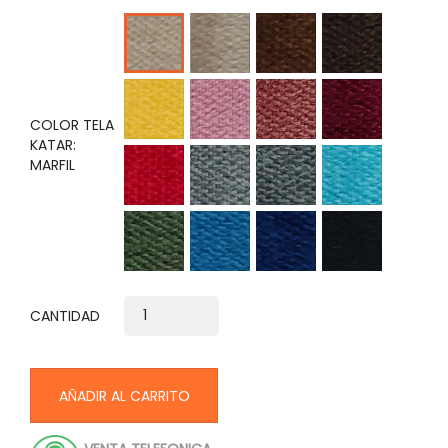
humo
marron
cafe
marfil
amarillo
rosa
guayaba
vino
COLOR TELA
KATAR:
rojo
plata
gris
turquesa
MARFIL
verde
cobalto
petroleo
negro
CANTIDAD
AÑADIR AL CARRITO