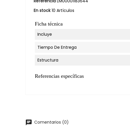
Referencia
LM00001183644
En stock
10 Artículos
Ficha técnica
Incluye
Tiempo De Entrega
Estructura
Referencias específicas
chat
Comentarios (0)