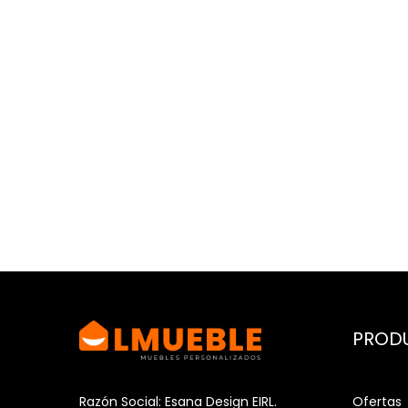
PROD
Ofertas
Razón Social: Esana Design EIRL.