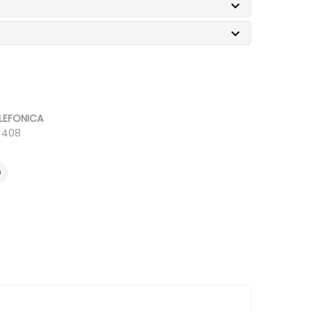


LEFONICA
0 408