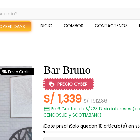
INICIO
COMBOS
CONTACTENOS
CYBER DAYS
Bar Bruno
Envio Gratis
PRECIO CYBER
S/ 1,339
S/ 1.912,86
En 6 Cuotas de S/223.17 sin intereses (co
CENCOSUD y SCOTIABANK)
¡Date prisa! ¡Solo quedan
10
artículo(s) en st