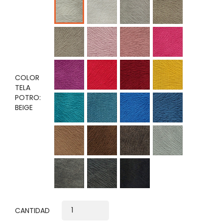
Claro
Oscuro
Castaña
Rosado
Palo
fucsia
Rosa
violeta
Rojo
Vino
Amarillo
COLOR
TELA
POTRO:
Verde
cobalto
Azul
Azul
BEIGE
Jade
marino
acero
Tabaco
Marrón
Moro
Plata
Gris
Plomo
Negro
rata
CANTIDAD