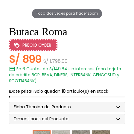
Toca dos veces para hacer zoom
Butaca Roma
PRECIO CYBER
S/ 899
S/ 1.798,00
En 6 Cuotas de S/149.84 sin intereses (con tarjeta
de crédito BCP, BBVA, DINERS, INTERBANK, CENCOSUD y
SCOTIABANK)
¡Date prisa! ¡Solo quedan
10
artículo(s) en stock!
Ficha Técnica del Producto

Dimensiones del Producto

Ivori
Camel
Camel
beige