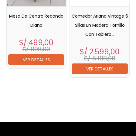
Mesa De Centro Redonda
Comedor Ariana Vintage 6
Diana
Sillas En Madera Tornillo
Con Tablero...
Precio
Precio
S/ 499,00
base
S/ 998,00
Precio
Prec
S/ 2.599,00
bas
S/ 5.198,00
VER DETALLES
VER DETALLES